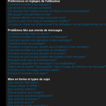
Préférences et réglages de l’utilisateur
Comment modifier mes réglages?
Les heures ne sont pas correctes!
J’ai changé mon fuseau horaire et l’heure est encore incorrecte!
Ma langue n’est pas dans la liste!
Comment afficher une image sous mon nom?
Qu’est-ce que mon rang et comment le modifier?
Lorsque je clique sur le lien
e-mail
d’un utilisateur, on me demande de me c
Problèmes liés aux envois de messages
Comment poster dans un forum?
Comment modifier ou supprimer un message?
Comment ajouter une signature à mes messages?
Comment créer un sondage?
Pourquoi ne puis-je pas ajouter plus d’options à mon sondage?
Comment modifier ou supprimer un sondage?
Pourquoi ne puis-je pas accéder à un forum?
Pourquoi ne puis-je pas joindre des fichiers à mon message?
Pourquoi ai-je reçu un avertissement?
Comment rapporter des messages à un modérateur?
A quoi sert le bouton “Sauvegarder” dans la page de rédaction de message?
Pourquoi mon message doit être validé?
Comment remonter mon sujet?
Mise en forme et types de sujet
Que sont les BBCodes?
Puis-je utiliser le HTML?
Que sont les smileys?
Puis-je publier des images?
Que sont les annonces générales?
Que sont les annonces?
Que sont les post-it?
Que sont les sujets verrouillés?