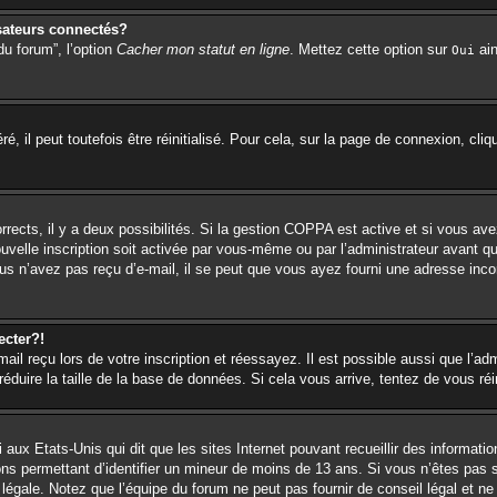
sateurs connectés?
du forum”, l’option
Cacher mon statut en ligne
. Mettez cette option sur
ain
Oui
 il peut toutefois être réinitialisé. Pour cela, sur la page de connexion, cli
orrects, il y a deux possibilités. Si la gestion COPPA est active et si vous ave
ouvelle inscription soit activée par vous-même ou par l’administrateur avant q
us n’avez pas reçu d’e-mail, il se peut que vous ayez fourni une adresse incorr
ecter?!
l reçu lors de votre inscription et réessayez. Il est possible aussi que l’adm
éduire la taille de la base de données. Si cela vous arrive, tentez de vous réi
 aux Etats-Unis qui dit que les sites Internet pouvant recueillir des informa
ions permettant d’identifier un mineur de moins de 13 ans. Si vous n’êtes pas 
égale. Notez que l’équipe du forum ne peut pas fournir de conseil légal et ne 