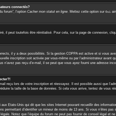
sateurs connectés?
du forum”, l’option
Cacher mon statut en ligne
. Mettez cette option sur
ain
Oui
 il peut toutefois être réinitialisé. Pour cela, sur la page de connexion, cli
orrects, il y a deux possibilités. Si la gestion COPPA est active et si vous ave
ouvelle inscription soit activée par vous-même ou par l’administrateur avant q
us n’avez pas reçu d’e-mail, il se peut que vous ayez fourni une adresse incorr
ecter?!
l reçu lors de votre inscription et réessayez. Il est possible aussi que l’adm
éduire la taille de la base de données. Si cela vous arrive, tentez de vous réi
 aux Etats-Unis qui dit que les sites Internet pouvant recueillir des informa
ions permettant d’identifier un mineur de moins de 13 ans. Si vous n’êtes pas 
égale. Notez que l’équipe du forum ne peut pas fournir de conseil légal et ne 