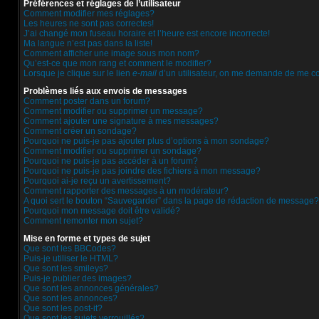
Préférences et réglages de l’utilisateur
Comment modifier mes réglages?
Les heures ne sont pas correctes!
J’ai changé mon fuseau horaire et l’heure est encore incorrecte!
Ma langue n’est pas dans la liste!
Comment afficher une image sous mon nom?
Qu’est-ce que mon rang et comment le modifier?
Lorsque je clique sur le lien
e-mail
d’un utilisateur, on me demande de me c
Problèmes liés aux envois de messages
Comment poster dans un forum?
Comment modifier ou supprimer un message?
Comment ajouter une signature à mes messages?
Comment créer un sondage?
Pourquoi ne puis-je pas ajouter plus d’options à mon sondage?
Comment modifier ou supprimer un sondage?
Pourquoi ne puis-je pas accéder à un forum?
Pourquoi ne puis-je pas joindre des fichiers à mon message?
Pourquoi ai-je reçu un avertissement?
Comment rapporter des messages à un modérateur?
A quoi sert le bouton “Sauvegarder” dans la page de rédaction de message?
Pourquoi mon message doit être validé?
Comment remonter mon sujet?
Mise en forme et types de sujet
Que sont les BBCodes?
Puis-je utiliser le HTML?
Que sont les smileys?
Puis-je publier des images?
Que sont les annonces générales?
Que sont les annonces?
Que sont les post-it?
Que sont les sujets verrouillés?