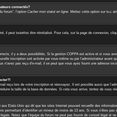
sateurs connectés?
du forum”, l’option
Cacher mon statut en ligne
. Mettez cette option sur
ain
Oui
 il peut toutefois être réinitialisé. Pour cela, sur la page de connexion, cli
orrects, il y a deux possibilités. Si la gestion COPPA est active et si vous ave
ouvelle inscription soit activée par vous-même ou par l’administrateur avant q
us n’avez pas reçu d’e-mail, il se peut que vous ayez fourni une adresse incorr
ecter?!
l reçu lors de votre inscription et réessayez. Il est possible aussi que l’adm
éduire la taille de la base de données. Si cela vous arrive, tentez de vous réi
 aux Etats-Unis qui dit que les sites Internet pouvant recueillir des informa
ions permettant d’identifier un mineur de moins de 13 ans. Si vous n’êtes pas 
égale. Notez que l’équipe du forum ne peut pas fournir de conseil légal et ne 