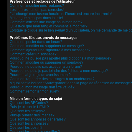
Préférences et réglages de l’utilisateur
Comment modifier mes réglages?
Les heures ne sont pas correctes!
J’ai changé mon fuseau horaire et l’heure est encore incorrecte!
Ma langue n’est pas dans la liste!
Comment afficher une image sous mon nom?
Qu’est-ce que mon rang et comment le modifier?
Lorsque je clique sur le lien
e-mail
d’un utilisateur, on me demande de me c
Problèmes liés aux envois de messages
Comment poster dans un forum?
Comment modifier ou supprimer un message?
Comment ajouter une signature à mes messages?
Comment créer un sondage?
Pourquoi ne puis-je pas ajouter plus d’options à mon sondage?
Comment modifier ou supprimer un sondage?
Pourquoi ne puis-je pas accéder à un forum?
Pourquoi ne puis-je pas joindre des fichiers à mon message?
Pourquoi ai-je reçu un avertissement?
Comment rapporter des messages à un modérateur?
A quoi sert le bouton “Sauvegarder” dans la page de rédaction de message?
Pourquoi mon message doit être validé?
Comment remonter mon sujet?
Mise en forme et types de sujet
Que sont les BBCodes?
Puis-je utiliser le HTML?
Que sont les smileys?
Puis-je publier des images?
Que sont les annonces générales?
Que sont les annonces?
Que sont les post-it?
Que sont les sujets verrouillés?