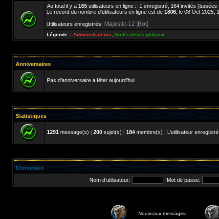
Au total il y a
165
utilisateurs en ligne :: 1 enregistré, 164 invités (basées
Le record du nombre d’utilisateurs en ligne est de
1806
, le 08 Oct 2025, 
Majestic-12 [Bot]
Utilisateurs enregistrés:
Légende ::
Administrateurs
,
Modérateurs globaux
Anniversaires
Pas d’anniversaire à fêter aujourd’hui
Statistiques
1291
message(s) |
200
sujet(s) |
184
membre(s) | L’utilisateur enregistré
Connexion
Nom d’utilisateur:
Mot de passe:
Nouveaux messages