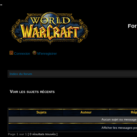
-
For
Connexion
M’enregistrer
Index du forum
Voir les sujets récents
Sujets
Auteur
Rép
Aucun sujet ou message 
Afficher les messages po
Page
1
sur
1
[ 0 résultats trouvés ]