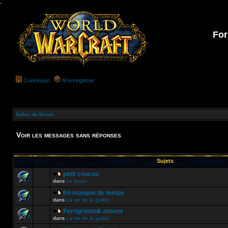
-
For
Connexion
M’enregistrer
Index du forum
Voir les messages sans réponses
Sujets
petit coucou
dans
Le bazar
En manque de temps
dans
La vie de la guilde
Perrigrintouk absent
dans
La vie de la guilde