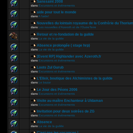
Sanssaint 2008
dans
Excursions et évènements
aide pour tout le monde
dans
A l'aide!
Nouvelles du lointain royaume de la Confrérie du Thoriu
dans
Les nouvelles d'Azeroth et de l'OutreTerre
Retour et re-fondation de la guilde
dans
La vie de la guilde
Absence prolongée ( stage hrp)
dans
La vie de la guilde
[Event RP] Highlander avec Azeroth.fr
dans
Excursions et évènements
Loots Zul Gurub
dans
Excursions et évènements
L'Elixir, boutique des Alchimistes de la guilde
dans
Le bazar
Le Jour des Péons 2006
dans
Excursions et évènements
Visite au maître Enchanteur à Uldaman
dans
Excursions et évènements
Invitation pour deux soirées de ZG
dans
Excursions et évènements
Absence
dans
La vie de la guilde
C'est pas les vacances !