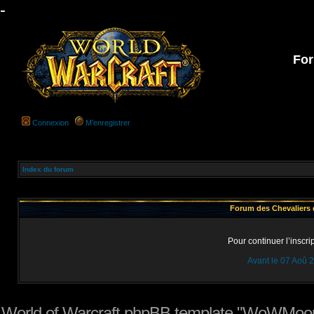
-
For
Connexion
M’enregistrer
Index du forum
Forum des Chevaliers d
Pour continuer l’inscri
Avant le 07 Aoû 
World of Warcraft phpBB template "WoWMoon