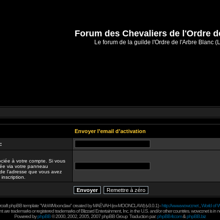
Forum des Chevaliers de l'Ordre d
Le forum de la guilde l'Ordre de l'Arbre Blanc (
Envoyer l’email d’activation
:
ciée à votre compte. Si vous
iée via votre panneau
git de l’adresse que vous avez
 inscription.
rcraft phpBB template "WoWMoonclaw" created by
MAËVAH
(ex-
MOONCLAW
) (v3.0.1) -
http://www.wowcr.net
,
World of W
 are trademarks or registered trademarks of Blizzard Entertainment, Inc. in the U.S. and/or other countries. wowcr.net is in 
Powered by
phpBB
© 2000, 2002, 2005, 2007 phpBB Group
Traduction par:
phpBB-fr.com
&
phpBB.biz