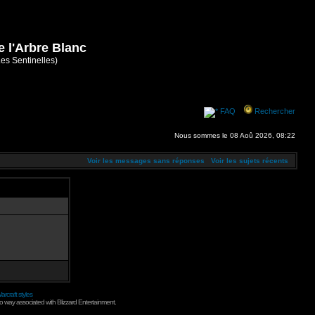
e l'Arbre Blanc
Les Sentinelles)
FAQ
Rechercher
Nous sommes le 08 Aoû 2026, 08:22
Voir les messages sans réponses
Voir les sujets récents
arcraft styles
no way associated with Blizzard Entertainment.