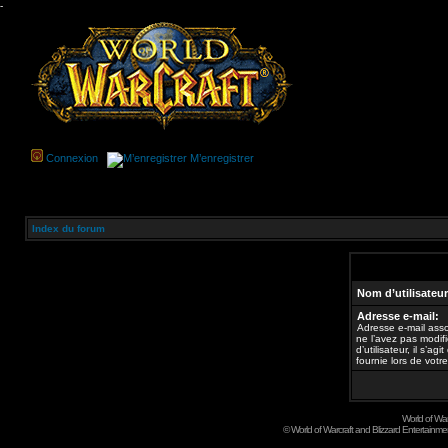
-
Connexion
M’enregistrer
Index du forum
Nom d’utilisateur
Adresse e-mail:
Adresse e-mail asso
ne l’avez pas modif
d’utilisateur, il s’a
fournie lors de votre
World of Wa
©
World of Warcraft and Blizzard Entertainment