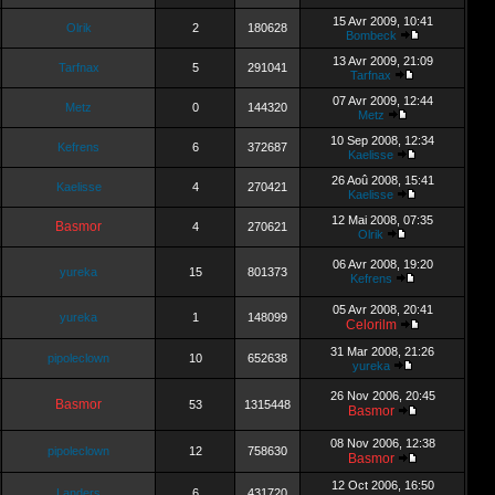
15 Avr 2009, 10:41
Olrik
2
180628
Bombeck
13 Avr 2009, 21:09
Tarfnax
5
291041
Tarfnax
07 Avr 2009, 12:44
Metz
0
144320
Metz
10 Sep 2008, 12:34
Kefrens
6
372687
Kaelisse
26 Aoû 2008, 15:41
Kaelisse
4
270421
Kaelisse
12 Mai 2008, 07:35
Basmor
4
270621
Olrik
06 Avr 2008, 19:20
yureka
15
801373
Kefrens
05 Avr 2008, 20:41
yureka
1
148099
Celorilm
31 Mar 2008, 21:26
pipoleclown
10
652638
yureka
26 Nov 2006, 20:45
Basmor
53
1315448
Basmor
08 Nov 2006, 12:38
pipoleclown
12
758630
Basmor
12 Oct 2006, 16:50
Landers
6
431720