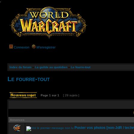
-
Connexion
M’enregistrer
Index du forum
»
La guilde au quotidien
»
Le fourre-tout
Le fourre-tout
Page
1
sur
1
[ 29 sujets ]
Annonces
Poster vos photos [non-JdR / techn