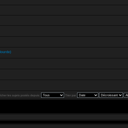
lourde)
ficher les sujets postés depuis:
Trier par