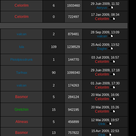
29 Juin 2009, 11:32
Celorilm
6
1933460
Aeryus
17 Jan 2009, 08:34
Celorilm
0
722497
Celorilm
28 Sep 2009, 13:09
valcan
2
879481
valcan
25 Aoû 2009, 13:52
lula
109
1238529
Daghe
03 Juil 2009, 16:57
Pistolpissdrunk
1
144770
Celorilm
29 Juin 2009, 17:18
Tarfnax
90
1099340
Celorilm
01 Juin 2009, 17:30
valcan
2
174263
Celorilm
20 Mai 2009, 16:06
Basmor
5
284124
Celorilm
20 Mai 2009, 15:26
Gretchin
15
942195
Celorilm
12 Mai 2009, 19:57
Alineas
5
456899
Olrik
15 Avr 2009, 22:53
Basmor
13
757822
Olrik