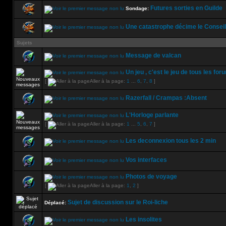
Futures sorties en Guilde
Sondage:
Une catastrophe décime le Conseil 
Sujets
Message de valcan
Un jeu , c'est le jeu de tous les for
[
Aller à la page:
1
...
6
,
7
,
8
]
Razerfall / Crampas :Absent
L'Horloge parlante
[
Aller à la page:
1
...
5
,
6
,
7
]
Les deconnexion tous les 2 min
Vos interfaces
Photos de voyage
[
Aller à la page:
1
,
2
]
Sujet de discussion sur le Roi-liche
Déplacé:
Les insolites