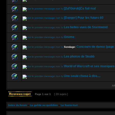
[Zul'Gurub]Ca fait mal
[Danger] Pour les futurs 60
Les belles vues de Stormwind
Gnome
Concours de danse (page 
Sondage:
Les photos de Skubb
World of Warcraft et ses musiques
Une seule chose à dire....
Af
Page
1
sur
1
[ 29 sujets ]
Index du forum
»
La guilde au quotidien
»
Le fourre-tout