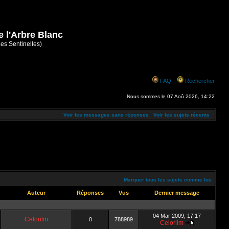
e l'Arbre Blanc
Les Sentinelles)
FAQ
Rechercher
Nous sommes le 07 Aoû 2026, 14:22
Voir les messages sans réponses
Voir les sujets récents
Marquer tous les sujets comme lus
Auteur
Réponses
Vus
Dernier message
04 Mar 2009, 17:17
Celorilm
0
788989
Celorilm