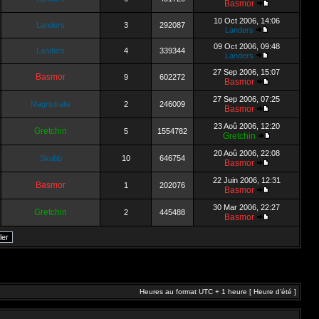
Basmor
10 Oct 2006, 14:06
Landers
3
292087
Landers
09 Oct 2006, 09:48
Landers
4
339344
Landers
27 Sep 2006, 15:07
Basmor
9
602272
Basmor
27 Sep 2006, 07:25
Magristralle
2
246009
Basmor
23 Aoû 2006, 12:20
Gretchin
5
1554782
Gretchin
20 Aoû 2006, 22:08
Skubb
10
646754
Basmor
22 Juin 2006, 12:31
Basmor
1
202076
Basmor
30 Mar 2006, 22:27
Gretchin
2
445488
Basmor
Heures au format UTC + 1 heure [ Heure d’été ]