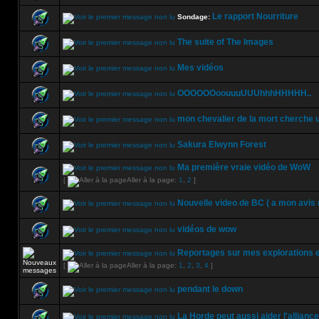
Le rapport Nourriture
Sondage:
The suite of The Images
Mes vidéos
OOOOOOoouuuUUUhhhHHHHH..
mon chevalier de la mort cherche 
Sakura Elwynn Forest
Ma première vraie vidéo de WoW
[
Aller à la page:
1
,
2
]
Nouvelle video de BC ( a mon avis
vidéos de wow
Reportages sur mes explorations e
[
Aller à la page:
1
,
2
,
3
,
4
]
pendant le down
La Horde peut aussi aider l'alliance