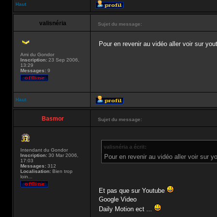
Haut
valisnéria
Sujet du message:
Pour en revenir au vidéo aller voir sur y
Ami du Gondor
Inscription:
23 Sep 2006,
13:29
Messages:
9
Haut
Basmor
Sujet du message:
valisnéria a écrit:
Intendant du Gondor
Inscription:
30 Mar 2006,
Pour en revenir au vidéo aller voir sur
17:03
Messages:
312
Localisation:
Bien trop
loin...
Et pas que sur Youtube
Google Video
Daily Motion ect ...