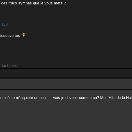
uvé des trucs sympas que je vous mets ici:
7
d=128
s découvertes
édité 1 fois.
euxième m'inquiète un peu .... Vais-je devenir comme ça? Moi, Elfe de la Nuit