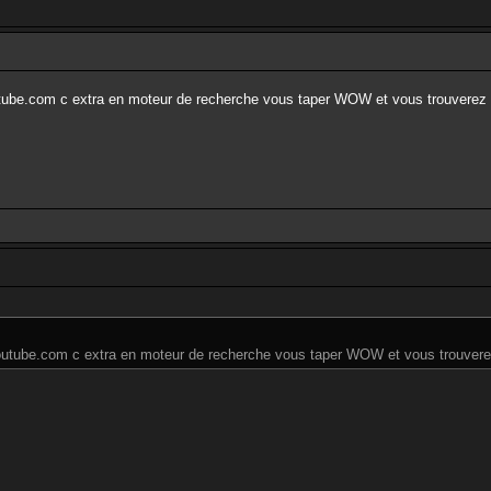
outube.com c extra en moteur de recherche vous taper WOW et vous trouverez 
 youtube.com c extra en moteur de recherche vous taper WOW et vous trouvere