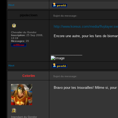
Haut
pipoleclown
Sujet du message:
http://www.koreus.com/media/flvplayer.s
Chevalier du Gondor
Inscription:
25 Sep 2006,
Encore une autre, pour les fans de bioma
13:19
Messages:
35
_________________
Haut
Celorilm
Sujet du message:
Bravo pour tes trouvailles! Même si, pour 
Intendant du Gondor