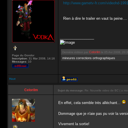
http://www.gametv-fr.com/videohd-1991
Rien à dire le trailer en vaut la peine....
_________________
Celorilm
Dernière édition par
le 05 Avr 2008, 20:34
Page du Gondor
mineures corrections orthographiques
Inscription:
31 Mar 2008, 14:16
Messages:
10
Haut
Celorilm
Sujet du message:
Re: Nouvelle video de BC ( a mo
En effet, cela semble très alléchant...
Dommage que je n'aie pas pu voir la ver
Vivement la sortie!