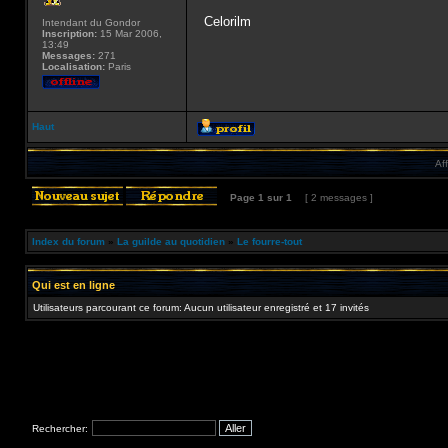
Celorilm
Intendant du Gondor
Inscription:
15 Mar 2006,
13:49
Messages:
271
Localisation:
Paris
Haut
Af
Page
1
sur
1
[ 2 messages ]
Index du forum
»
La guilde au quotidien
»
Le fourre-tout
Qui est en ligne
Utilisateurs parcourant ce forum: Aucun utilisateur enregistré et 17 invités
Rechercher: