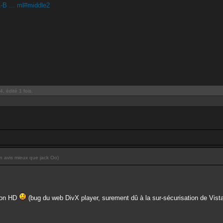
-B ... ml#middle2
, édité 1 fois.
n avis mieux que jack Oo)
sion HD
(bug du web DivX player, surement dû à la sur-sécurisation de Vista