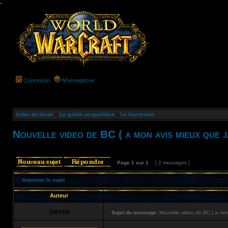
-
Connexion
M’enregistrer
Index du forum
»
La guilde au quotidien
»
Le fourre-tout
Nouvelle video de BC ( a mon avis mieux que 
Page
1
sur
1
[ 2 messages ]
Imprimer le sujet
Auteur
yureka
Sujet du message:
Nouvelle video de BC ( a mon