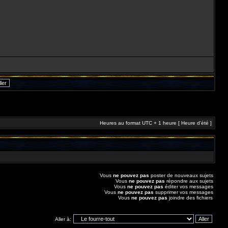
Heures au format UTC + 1 heure [ Heure d’été ]
Vous
ne pouvez pas
poster de nouveaux sujets
Vous
ne pouvez pas
répondre aux sujets
Vous
ne pouvez pas
éditer vos messages
Vous
ne pouvez pas
supprimer vos messages
Vous
ne pouvez pas
joindre des fichiers
Aller à: