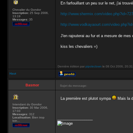
En farfouillant un peu sur le net, j'ai tro
Chevalier du Gondor
Inscription:
25 Sep 2006,
http://www.shermix.com/video.php?id=72
13:19
Messages:
35
http://www.vodkayaourt.com/video.php?i
J'en rajouterai au fur et a mesure de me
kiss les chevaliers =)
Dernière édition par
pipoleclown
le 08 Oct 2006, 20:31, 
Haut
Basmor
Sujet du message:
La première est plutot sympa
Mais la d
Intendant du Gondor
Inscription:
30 Mar 2006,
17:03
Messages:
312
Localisation:
Bien trop
_________________
loin...