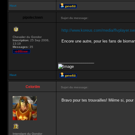
Haut
pipoleclown
Sujet du message:
http://www.koreus.com/media/flvplayer.s
Chevalier du Gondor
Inscription:
25 Sep 2006,
Encore une autre, pour les fans de bioma
13:19
Messages:
35
_________________
Haut
Celorilm
Sujet du message:
Bravo pour tes trouvailles! Même si, pour 
Intendant du Gondor