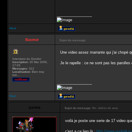
_________________
Haut
Basmor
Sujet du message:
Une video assez marrante qui j'ai chopé qua
Intendant du Gondor
Inscription:
30 Mar 2006,
Je le rapelle : ce ne sont pas les parolles 
17:03
Messages:
312
Localisation:
Bien trop
loin...
_________________
Haut
yureka
Sujet du message:
Re: vidéos de wow
voilà je poste une serie de 17 video qu
c'est a ce lien là :
http://www.spotnik-tv