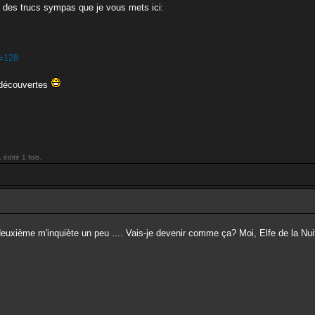
uvé des trucs sympas que je vous mets ici:
7
d=128
s découvertes
édité 1 fois.
euxième m'inquiète un peu .... Vais-je devenir comme ça? Moi, Elfe de la Nuit