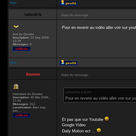
Haut
valisnéria
Sujet du message:
Pour en revenir au vidéo aller voir sur y
Ami du Gondor
Inscription:
23 Sep 2006,
13:29
Messages:
9
Haut
Basmor
Sujet du message:
valisnéria a écrit:
Intendant du Gondor
Inscription:
30 Mar 2006,
Pour en revenir au vidéo aller voir sur
17:03
Messages:
312
Localisation:
Bien trop
loin...
Et pas que sur Youtube
Google Video
Daily Motion ect ...