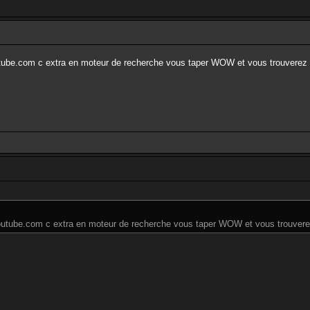
outube.com c extra en moteur de recherche vous taper WOW et vous trouverez 
 youtube.com c extra en moteur de recherche vous taper WOW et vous trouvere