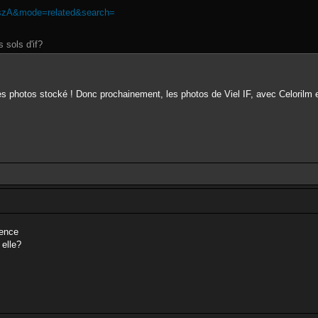
TszA&mode=related&search=
 sols d'if?
 les photos stocké ! Donc prochainement, les photos de Viel IF, avec Celorilm 
ience
 elle?