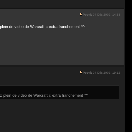
Posté:
04 Déc 2006, 14:33
plein de video de Warcraft c extra franchement ^^
Posté:
04 Déc 2006, 19:12
z plein de video de Warcraft c extra franchement ^^