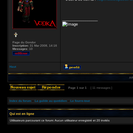
_________________
Page du Gondor
Inscription:
31 Mar 2008, 14:16
Messages:
10
Haut
Af
Page
1
sur
1
[ 11 messages ]
Index du forum
»
La guilde au quotidien
»
Le fourre-tout
Qui est en ligne
Utilisateurs parcourant ce forum: Aucun utilisateur enregistré et 20 invités