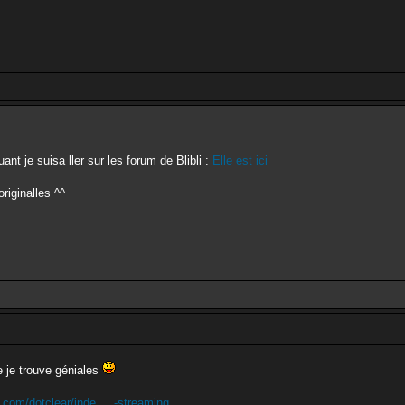
nt je suisa ller sur les forum de Blibli :
Elle est ici
originalles ^^
e je trouve géniales
.com/dotclear/inde ... -streaming