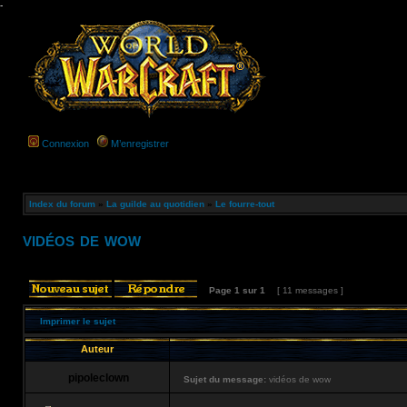
-
Connexion
M’enregistrer
Index du forum
»
La guilde au quotidien
»
Le fourre-tout
vidéos de wow
Page
1
sur
1
[ 11 messages ]
Imprimer le sujet
Auteur
pipoleclown
Sujet du message:
vidéos de wow