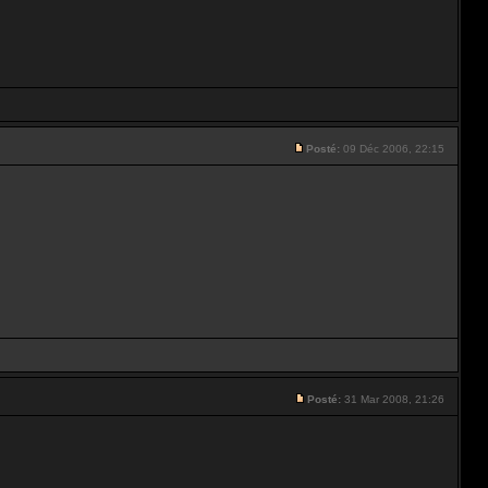
Posté:
09 Déc 2006, 22:15
Posté:
31 Mar 2008, 21:26