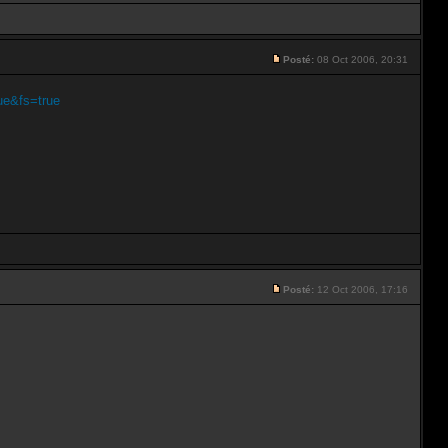
Posté:
08 Oct 2006, 20:31
ue&fs=true
Posté:
12 Oct 2006, 17:16