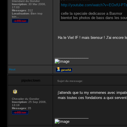
Intendant du Gondor
Inscription:
30 Mar 2006,
http://youtube.com/watch?v=EOxfU-P
17:03
Messages:
312
celle la speciale dedicasse a Basmor
Localisation:
Bien trop
loin...
bientot les photos de bass dans les sous
Ha le Viel IF ! mais biensur ! J'ai encore
_________________
Haut
pipoleclown
Sujet du message:
j'attends que tu my emmenes avec impat
mais toutes ces fondations a quoi servent
Chevalier du Gondor
Inscription:
25 Sep 2006,
13:19
Messages:
35
_________________