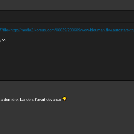
wf?file=http://media2.koreus.com/00039/200609/wow-biouman.flv&autostart=tr
n ^^
la dernière, Landers t'avait devancé