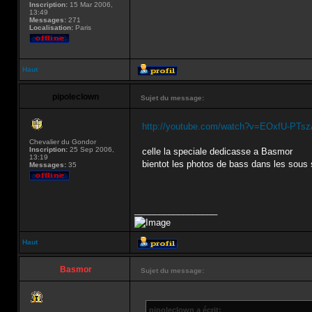
Inscription:
15 Mar 2006,
13:49
Messages:
271
Localisation:
Paris
Haut
pipoleclown
Sujet du message:
http://youtube.com/watch?v=EOxfU-PTs
Chevalier du Gondor
Inscription:
25 Sep 2006,
celle la speciale dedicasse a Basmor
13:19
bientot les photos de bass dans les sous s
Messages:
35
_________________
Haut
Basmor
Sujet du message:
pipoleclown a écrit: