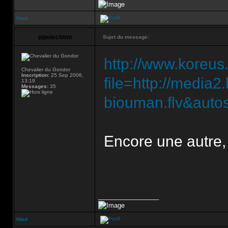
Haut
pipoleclown
Sujet du message:
http://www.koreus
Chevalier du Gondor
Inscription:
25 Sep 2006,
file=http://medi
13:19
Messages:
35
biouman.flv&autos
Encore une autre,
_________________
Haut