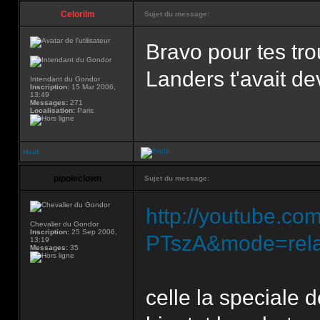
Celorilm
Sujet du message:
Bravo pour tes tro
Landers t'avait d
Intendant du Gondor
Inscription:
15 Mar 2006,
13:49
Messages:
271
Localisation:
Paris
Haut
pipoleclown
Sujet du message:
http://youtube.c
Chevalier du Gondor
Inscription:
25 Sep 2006,
PTszA&mode=rela
13:19
Messages:
35
celle la speciale