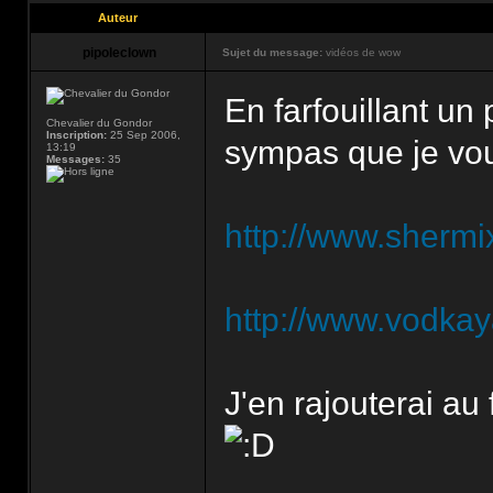
Auteur
pipoleclown
Sujet du message:
vidéos de wow
En farfouillant un 
Chevalier du Gondor
Inscription:
25 Sep 2006,
sympas que je vou
13:19
Messages:
35
http://www.sherm
http://www.vodka
J'en rajouterai a