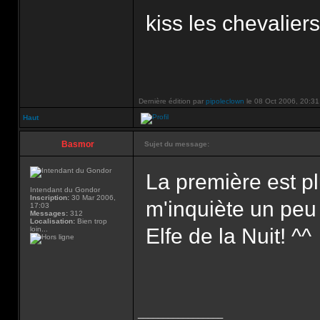
kiss les chevaliers
Dernière édition par
pipoleclown
le 08 Oct 2006, 20:31, 
Haut
Basmor
Sujet du message:
La première est p
Intendant du Gondor
Inscription:
30 Mar 2006,
m'inquiète un peu 
17:03
Messages:
312
Localisation:
Bien trop
Elfe de la Nuit! ^^
loin...
_________________