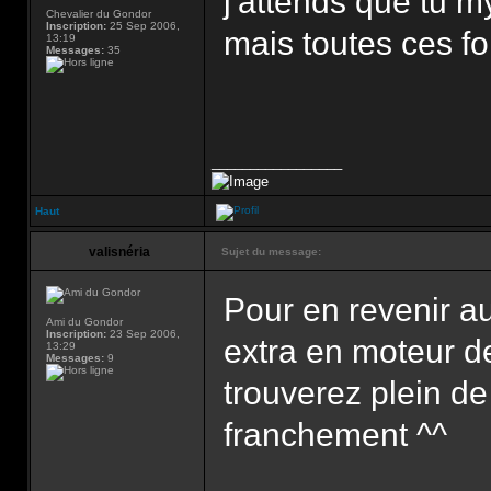
j'attends que tu
Chevalier du Gondor
Inscription:
25 Sep 2006,
mais toutes ces fo
13:19
Messages:
35
_________________
Haut
valisnéria
Sujet du message:
Pour en revenir au
Ami du Gondor
Inscription:
23 Sep 2006,
extra en moteur 
13:29
Messages:
9
trouverez plein de
franchement ^^