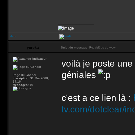
_________________
Haut
yureka
Sujet du message:
Re: vidéos de wow
voilà je poste une
géniales
Page du Gondor
Inscription:
31 Mar 2008,
14:16
Messages:
10
c'est a ce lien là :
tv.com/dotclear/in