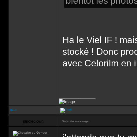
bientot les photo
Ha le Viel IF ! mai
stocké ! Donc proc
avec Celorilm en 
_________________
Haut
pipoleclown
Sujet du message: