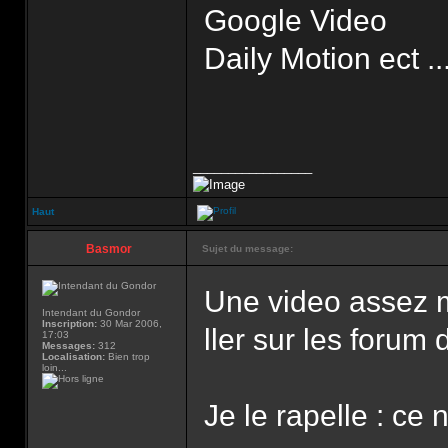
Google Video
Daily Motion ect ..
_________________
Haut
Basmor
Sujet du message:
Une video assez m
Intendant du Gondor
Inscription:
30 Mar 2006,
ller sur les forum d
17:03
Messages:
312
Localisation:
Bien trop
loin...
Je le rapelle : ce 