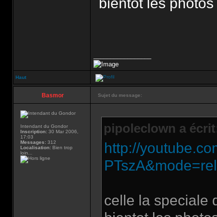
bientot les photos
_________________
Haut
Basmor
Sujet du message:
pipoleclown a écrit
Intendant du Gondor
Inscription:
30 Mar 2006,
17:03
Messages:
312
http://youtube.
Localisation:
Bien trop
loin...
PTszA&mode=rel
celle la special