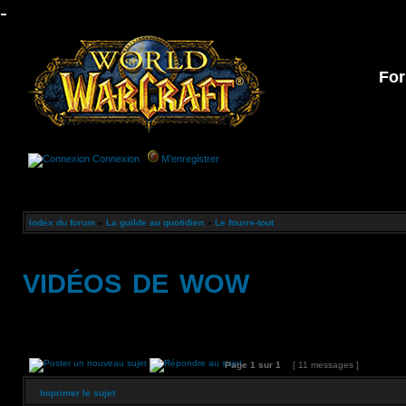
-
For
Connexion
M’enregistrer
Index du forum
»
La guilde au quotidien
»
Le fourre-tout
vidéos de wow
Page
1
sur
1
[ 11 messages ]
Imprimer le sujet