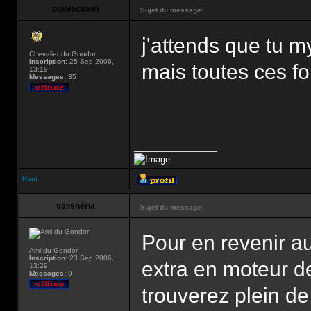
pipoleclown
Sujet du message:
j'attends que tu
Chevalier du Gondor
Inscription:
25 Sep 2006,
mais toutes ces fo
13:19
Messages:
35
_________________
Haut
valisnéria
Sujet du message:
Pour en revenir au
Ami du Gondor
Inscription:
23 Sep 2006,
extra en moteur 
13:29
Messages:
9
trouverez plein de