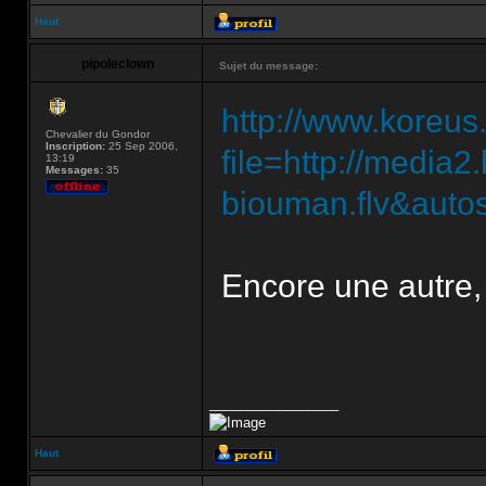
Haut
pipoleclown
Sujet du message:
http://www.koreus
Chevalier du Gondor
Inscription:
25 Sep 2006,
file=http://medi
13:19
Messages:
35
biouman.flv&autos
Encore une autre,
_________________
Haut