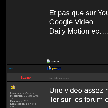
Et pas que sur Y
Google Video
Daily Motion ect ..
_________________
Haut
Basmor
Sujet du message:
Une video assez m
Intendant du Gondor
Inscription:
30 Mar 2006,
ller sur les forum d
17:03
Messages:
312
Localisation:
Bien trop
loin...