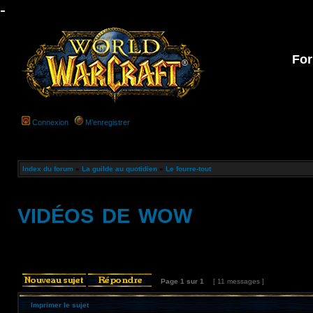
-
For
Connexion
M’enregistrer
Index du forum
»
La guilde au quotidien
»
Le fourre-tout
vidéos de wow
Page
1
sur
1
[ 11 messages ]
Imprimer le sujet