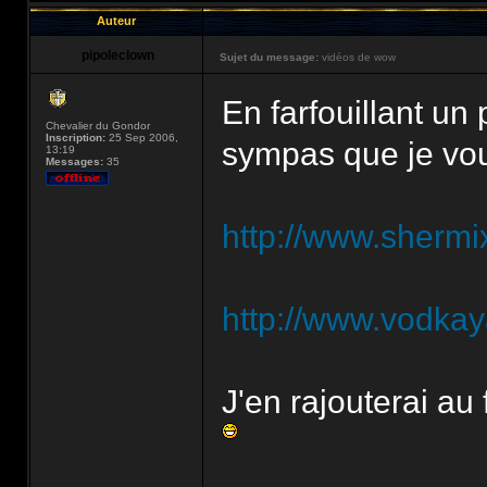
Auteur
pipoleclown
Sujet du message:
vidéos de wow
En farfouillant un 
Chevalier du Gondor
Inscription:
25 Sep 2006,
sympas que je vou
13:19
Messages:
35
http://www.sherm
http://www.vodka
J'en rajouterai a