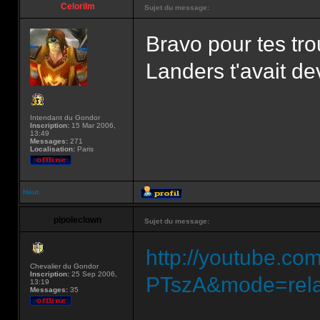
Celorilm
Sujet du message:
Bravo pour tes tro
Landers t'avait d
Intendant du Gondor
Inscription:
15 Mar 2006,
13:49
Messages:
271
Localisation:
Paris
Haut
pipoleclown
Sujet du message:
http://youtube.c
Chevalier du Gondor
Inscription:
25 Sep 2006,
PTszA&mode=rela
13:19
Messages:
35