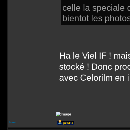
celle la special
bientot les photo
Ha le Viel IF ! mai
stocké ! Donc proc
avec Celorilm en 
_________________
Haut