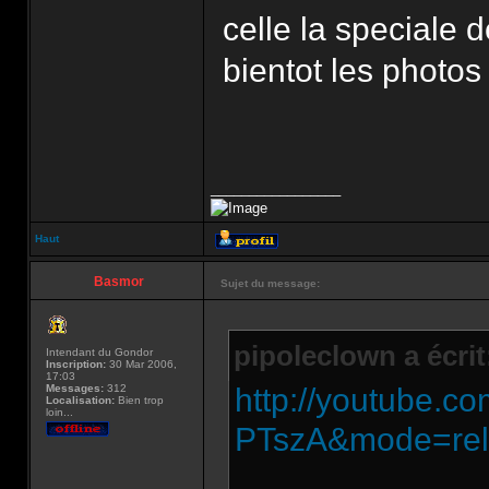
celle la speciale
bientot les photos
_________________
Haut
Basmor
Sujet du message:
pipoleclown a écrit
Intendant du Gondor
Inscription:
30 Mar 2006,
17:03
Messages:
312
http://youtube.
Localisation:
Bien trop
loin...
PTszA&mode=rel