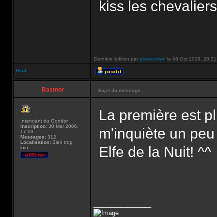
kiss les chevaliers
Dernière édition par
pipoleclown
le 08 Oct 2006, 20:31, 
Haut
Basmor
Sujet du message:
La première est p
Intendant du Gondor
Inscription:
30 Mar 2006,
m'inquiète un peu 
17:03
Messages:
312
Localisation:
Bien trop
Elfe de la Nuit! ^^
loin...
_________________