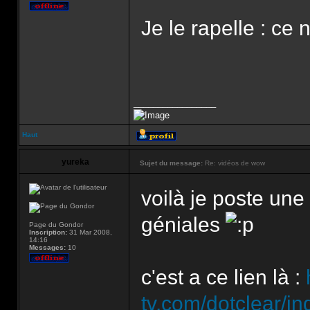
Je le rapelle : ce 
_________________
Haut
yureka
Sujet du message:
Re: vidéos de wow
voilà je poste une
géniales
Page du Gondor
Inscription:
31 Mar 2008,
14:16
Messages:
10
c'est a ce lien là :
tv.com/dotclear/in