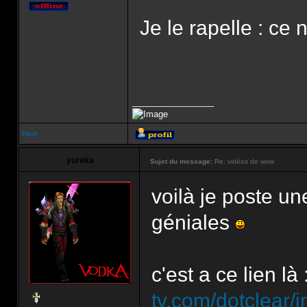
Je le rapelle : ce 
_________________
Haut
yureka
Sujet du message:
Re: vidéos de wow
voilà je poste un
géniales
c'est a ce lien là 
tv.com/dotclear/i