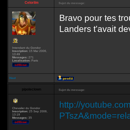
Celorilm
Sujet du message:
Bravo pour tes tro
Landers t'avait d
Intendant du Gondor
Inscription:
15 Mar 2006,
13:49
Messages:
271
Localisation:
Paris
Haut
pipoleclown
Sujet du message:
http://youtube.c
Chevalier du Gondor
Inscription:
25 Sep 2006,
PTszA&mode=rela
13:19
Messages:
35