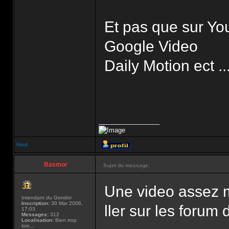
Et pas que sur Y
Google Video
Daily Motion ect ..
_________________
Haut
Basmor
Sujet du message:
Une video assez m
Intendant du Gondor
Inscription:
30 Mar 2006,
ller sur les forum d
17:03
Messages:
312
Localisation:
Bien trop
loin...