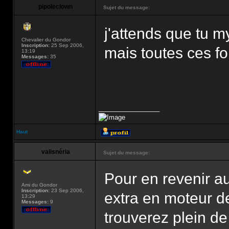
pipoleclown
Sujet du message:
j'attends que tu
Chevalier du Gondor
Inscription:
25 Sep 2006,
mais toutes ces fo
13:19
Messages:
35
_________________
Haut
valisnéria
Sujet du message:
Pour en revenir au
Ami du Gondor
Inscription:
23 Sep 2006,
extra en moteur 
13:29
Messages:
9
trouverez plein de