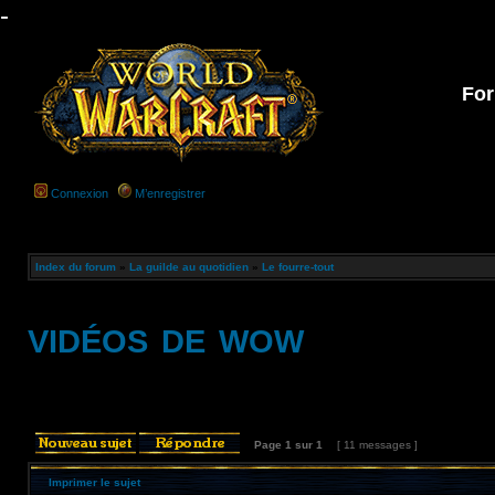
-
For
Connexion
M’enregistrer
Index du forum
»
La guilde au quotidien
»
Le fourre-tout
vidéos de wow
Page
1
sur
1
[ 11 messages ]
Imprimer le sujet