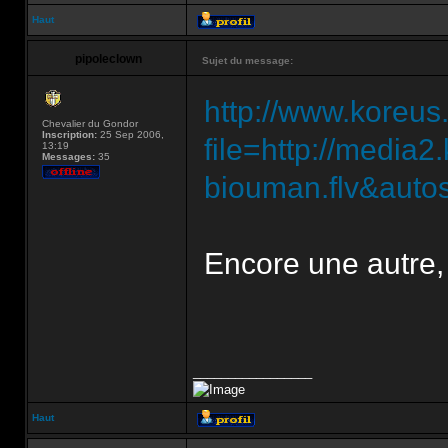
Haut
pipoleclown
Sujet du message:
http://www.koreus
Chevalier du Gondor
Inscription:
25 Sep 2006,
file=http://medi
13:19
Messages:
35
biouman.flv&autos
Encore une autre,
_________________
Haut