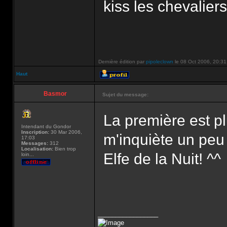
kiss les chevaliers
Dernière édition par
pipoleclown
le 08 Oct 2006, 20:31, 
Haut
Basmor
Sujet du message:
La première est p
Intendant du Gondor
Inscription:
30 Mar 2006,
m'inquiète un peu 
17:03
Messages:
312
Localisation:
Bien trop
Elfe de la Nuit! ^^
loin...
_________________