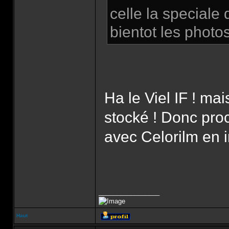
celle la special
bientot les photo
Ha le Viel IF ! mai
stocké ! Donc proc
avec Celorilm en 
_________________
Haut