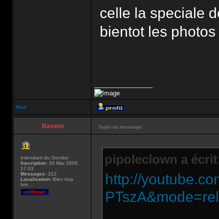
celle la speciale
bientot les photos
_________________
Haut
Basmor
Sujet du message:
pipoleclown a écrit
Intendant du Gondor
Inscription:
30 Mar 2006,
17:03
Messages:
312
http://youtube.
Localisation:
Bien trop
loin...
PTszA&mode=rel