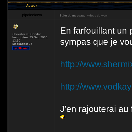
Auteur
pipoleclown
Sujet du message:
vidéos de wow
En farfouillant un 
Chevalier du Gondor
Inscription:
25 Sep 2006,
sympas que je vou
13:19
Messages:
35
http://www.sherm
http://www.vodka
J'en rajouterai a