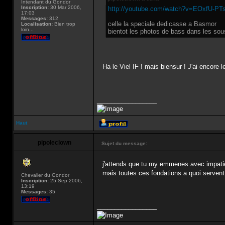
Intendant du Gondor
Inscription:
30 Mar 2006,
http://youtube.com/watch?v=EOxfU-P
17:03
Messages:
312
celle la speciale dedicasse a Basmor
Localisation:
Bien trop
loin...
bientot les photos de bass dans les sous
Ha le Viel IF ! mais biensur ! J'ai encore
_________________
Haut
pipoleclown
Sujet du message:
j'attends que tu my emmenes avec impat
mais toutes ces fondations a quoi servent
Chevalier du Gondor
Inscription:
25 Sep 2006,
13:19
Messages:
35
_________________