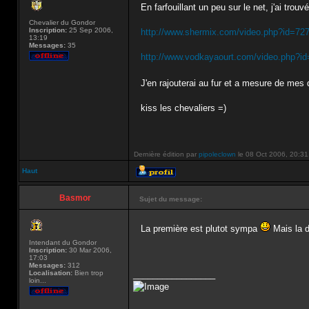
En farfouillant un peu sur le net, j'ai tro
Chevalier du Gondor
Inscription:
25 Sep 2006,
http://www.shermix.com/video.php?id=72
13:19
Messages:
35
http://www.vodkayaourt.com/video.php?i
J'en rajouterai au fur et a mesure de me
kiss les chevaliers =)
Dernière édition par
pipoleclown
le 08 Oct 2006, 20:31, 
Haut
Basmor
Sujet du message:
La première est plutot sympa
Mais la d
Intendant du Gondor
Inscription:
30 Mar 2006,
17:03
Messages:
312
Localisation:
Bien trop
_________________
loin...