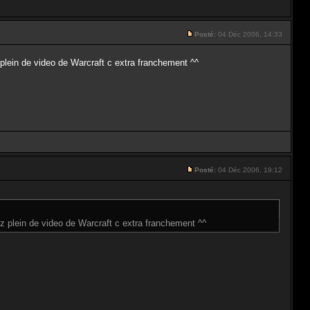
Posté:
04 Déc 2006, 14:33
plein de video de Warcraft c extra franchement ^^
Posté:
04 Déc 2006, 19:12
z plein de video de Warcraft c extra franchement ^^