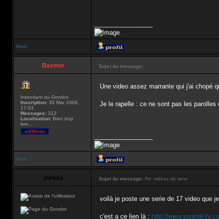
_________________
Haut
Basmor
Sujet du message:
Une video assez marrante qui j'ai chopé qua
Intendant du Gondor
Inscription:
30 Mar 2006,
Je le rapelle : ce ne sont pas les parolles 
17:03
Messages:
312
Localisation:
Bien trop
loin...
_________________
Haut
yureka
Sujet du message:
Re: vidéos de wow
voilà je poste une serie de 17 video que j
c'est a ce lien là :
http://www.spotnik-tv.co