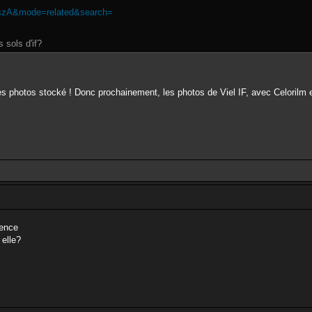
TszA&mode=related&search=
 sols d'if?
 les photos stocké ! Donc prochainement, les photos de Viel IF, avec Celorilm 
ience
 elle?