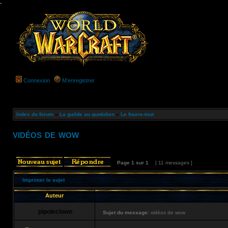
-
Connexion
M’enregistrer
Index du forum
»
La guilde au quotidien
»
Le fourre-tout
vidéos de wow
Page
1
sur
1
[ 11 messages ]
Imprimer le sujet
Auteur
pipoleclown
Sujet du message:
vidéos de wow