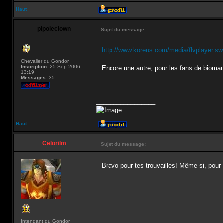
Haut
pipoleclown
Sujet du message:
http://www.koreus.com/media/flvplayer.s
Chevalier du Gondor
Inscription:
25 Sep 2006,
Encore une autre, pour les fans de bioma
13:19
Messages:
35
_________________
Haut
Celorilm
Sujet du message:
Bravo pour tes trouvailles! Même si, pour 
Intendant du Gondor