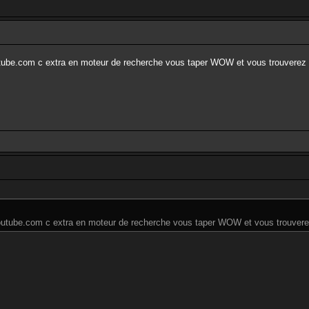
outube.com c extra en moteur de recherche vous taper WOW et vous trouverez 
 youtube.com c extra en moteur de recherche vous taper WOW et vous trouvere