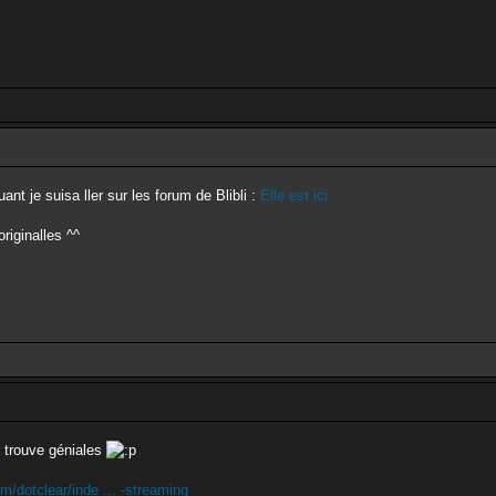
nt je suisa ller sur les forum de Blibli :
Elle est ici
originalles ^^
e trouve géniales
m/dotclear/inde ... -streaming