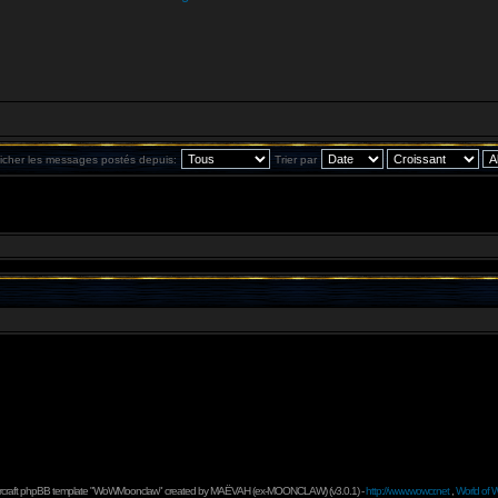
ficher les messages postés depuis:
Trier par
rcraft phpBB template "WoWMoonclaw" created by
MAËVAH
(ex-
MOONCLAW
) (v3.0.1) -
http://www.wowcr.net
,
World of W