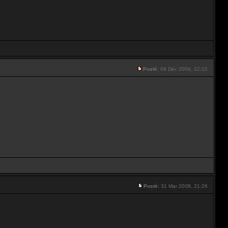
Posté:
09 Déc 2006, 22:15
Posté:
31 Mar 2008, 21:26