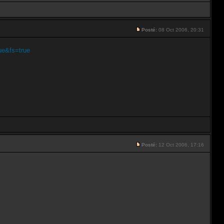
Posté:
08 Oct 2006, 20:31
ue&fs=true
Posté:
12 Oct 2006, 17:16