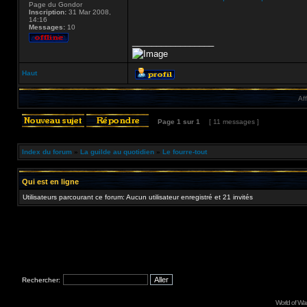
Page du Gondor
Inscription:
31 Mar 2008,
14:16
Messages:
10
_________________
Haut
Af
Page
1
sur
1
[ 11 messages ]
Index du forum
»
La guilde au quotidien
»
Le fourre-tout
Qui est en ligne
Utilisateurs parcourant ce forum: Aucun utilisateur enregistré et 21 invités
Rechercher:
World of Wa