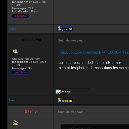
Inscription:
15 Mar 2006,
13:49
Messages:
271
Localisation:
Paris
Haut
pipoleclown
Sujet du message:
http://youtube.com/watch?v=EOxfU-PTs
Chevalier du Gondor
Inscription:
25 Sep 2006,
celle la speciale dedicasse a Basmor
13:19
bientot les photos de bass dans les sous s
Messages:
35
_________________
Haut
Basmor
Sujet du message:
pipoleclown a écrit: