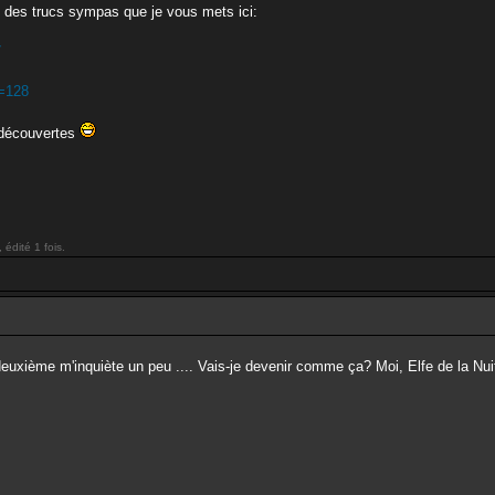
uvé des trucs sympas que je vous mets ici:
7
d=128
s découvertes
édité 1 fois.
euxième m'inquiète un peu .... Vais-je devenir comme ça? Moi, Elfe de la Nuit