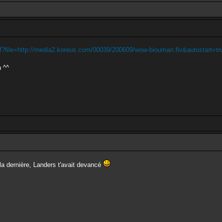
wf?file=http://media2.koreus.com/00039/200609/wow-biouman.flv&autostart=tr
n ^^
la dernière, Landers t'avait devancé