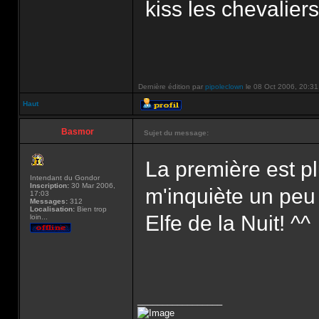
kiss les chevaliers
Dernière édition par
pipoleclown
le 08 Oct 2006, 20:31, 
Haut
Basmor
Sujet du message:
La première est p
Intendant du Gondor
Inscription:
30 Mar 2006,
m'inquiète un peu 
17:03
Messages:
312
Localisation:
Bien trop
Elfe de la Nuit! ^^
loin...
_________________