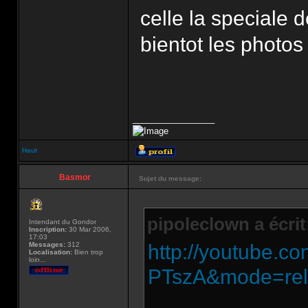
celle la speciale
bientot les photos
_________________
Haut
Basmor
Sujet du message:
pipoleclown a écrit
Intendant du Gondor
Inscription:
30 Mar 2006,
17:03
Messages:
312
http://youtube.
Localisation:
Bien trop
loin...
PTszA&mode=rel