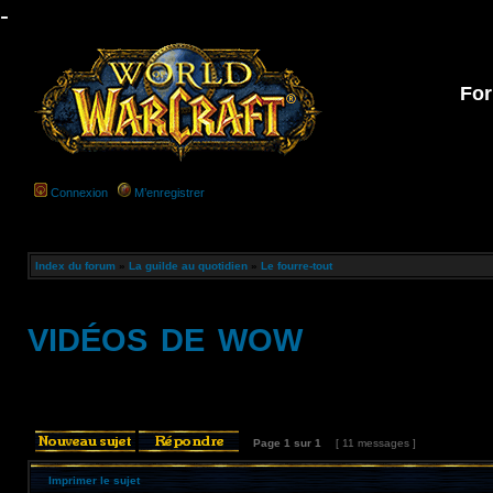
-
For
Connexion
M’enregistrer
Index du forum
»
La guilde au quotidien
»
Le fourre-tout
vidéos de wow
Page
1
sur
1
[ 11 messages ]
Imprimer le sujet