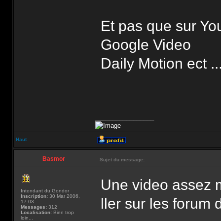
Et pas que sur Y
Google Video
Daily Motion ect ..
_________________
Haut
Basmor
Sujet du message:
Une video assez m
Intendant du Gondor
Inscription:
30 Mar 2006,
ller sur les forum d
17:03
Messages:
312
Localisation:
Bien trop
loin...