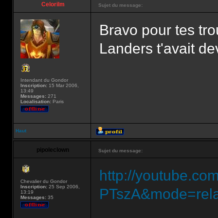
Celorilm
Sujet du message:
Bravo pour tes tro
Landers t'avait d
Intendant du Gondor
Inscription:
15 Mar 2006,
13:49
Messages:
271
Localisation:
Paris
Haut
pipoleclown
Sujet du message:
http://youtube.c
Chevalier du Gondor
Inscription:
25 Sep 2006,
PTszA&mode=rela
13:19
Messages:
35