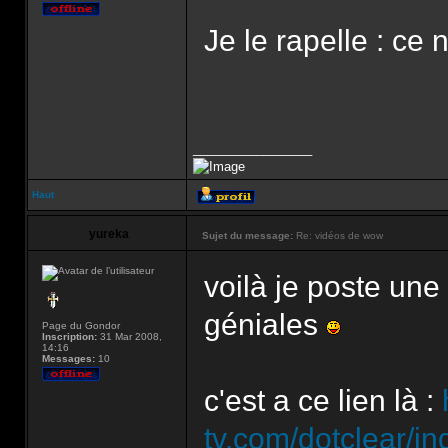
Je le rapelle : ce 
_________________
Haut
yureka
Sujet du message:
Re: vidéos de wow
voilà je poste une
géniales
Page du Gondor
Inscription:
31 Mar 2008,
14:16
Messages:
10
c'est a ce lien là :
tv.com/dotclear/in