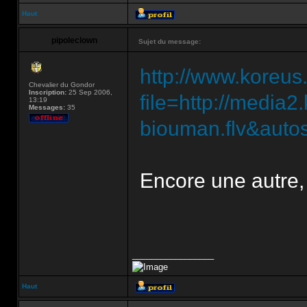
Haut
pipoleclown
Sujet du message:
http://www.koreus
Chevalier du Gondor
Inscription:
25 Sep 2006,
file=http://medi
13:19
Messages:
35
biouman.flv&autos
Encore une autre,
_________________
Haut