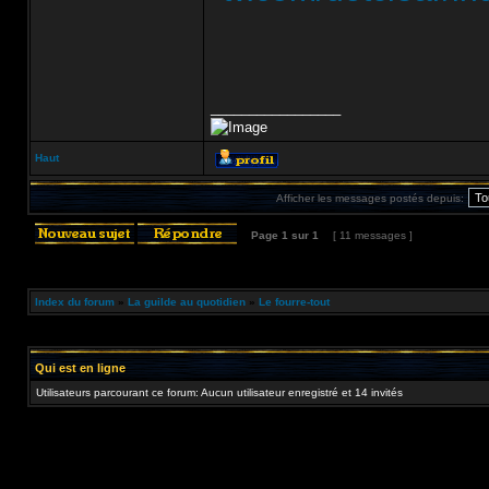
_________________
Haut
Afficher les messages postés depuis:
Page
1
sur
1
[ 11 messages ]
Index du forum
»
La guilde au quotidien
»
Le fourre-tout
Qui est en ligne
Utilisateurs parcourant ce forum: Aucun utilisateur enregistré et 14 invités