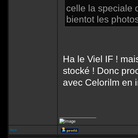
celle la special
bientot les photo
Ha le Viel IF ! mai
stocké ! Donc proc
avec Celorilm en 
_________________
Haut