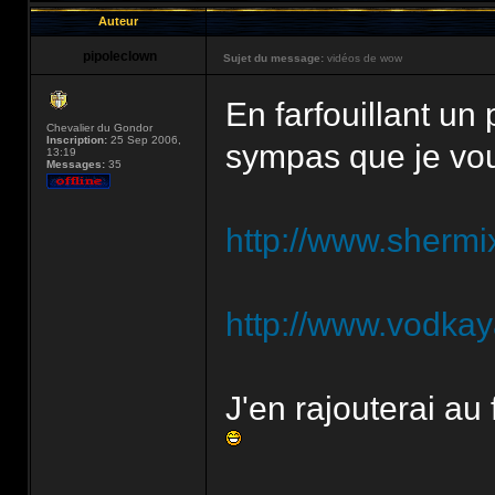
Auteur
pipoleclown
Sujet du message:
vidéos de wow
En farfouillant un 
Chevalier du Gondor
Inscription:
25 Sep 2006,
sympas que je vou
13:19
Messages:
35
http://www.sherm
http://www.vodka
J'en rajouterai a