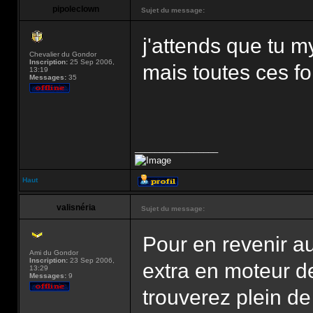
pipoleclown
Sujet du message:
j'attends que tu
Chevalier du Gondor
Inscription:
25 Sep 2006,
mais toutes ces fo
13:19
Messages:
35
_________________
Haut
valisnéria
Sujet du message:
Pour en revenir au
Ami du Gondor
Inscription:
23 Sep 2006,
extra en moteur 
13:29
Messages:
9
trouverez plein de